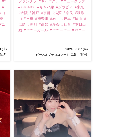
ブ
#f
ファンクラ
#キャバクラ
#ニュークラブ
京
#
#followme
#キャバ嬢
#グラビア
#東京
歌山
#大阪
#神戸
#京都
#滋賀
#奈良
#和歌
#香
山
#三重
#神奈川
#石川
#岐阜
#岡山
#
バニ
広島
#香川
#高知
#愛媛
#仙台
#本日出
勤
#バニーガール
#バニーバー
#バニー
8 (土)
2026.08.07 (金)
華乃
雛菊
ピースオブチョコレート 広島