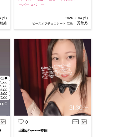
ーバー
#バニー
4 (火)
2026.08.04 (火)
雛菊
秀華乃
ピースオブチョコレート 広島
0
0
出勤だゃ〜〜🫶🏻