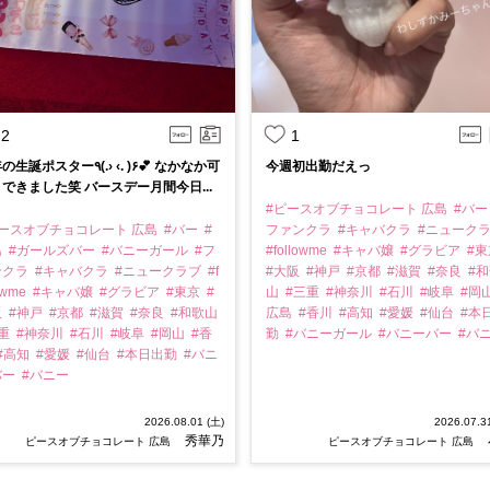
2
1
ポスター٩(.› ‹. )۶💕 なかなか可
今週初出勤だえっ
できました笑 バースデー月間今日...
#ピースオブチョコレート 広島
#バ
ピースオブチョコレート 広島
#バー
#
ファンクラ
#キャバクラ
#ニューク
島
#ガールズバー
#バニーガール
#フ
#followme
#キャバ嬢
#グラビア
#
ンクラ
#キャバクラ
#ニュークラブ
#f
#大阪
#神戸
#京都
#滋賀
#奈良
#
owme
#キャバ嬢
#グラビア
#東京
#
山
#三重
#神奈川
#石川
#岐阜
#岡
阪
#神戸
#京都
#滋賀
#奈良
#和歌山
広島
#香川
#高知
#愛媛
#仙台
#本
三重
#神奈川
#石川
#岐阜
#岡山
#香
勤
#バニーガール
#バニーバー
#バ
#高知
#愛媛
#仙台
#本日出勤
#バニ
バー
#バニー
2026.08.01 (土)
2026.07.3
秀華乃
ピースオブチョコレート 広島
ピースオブチョコレート 広島