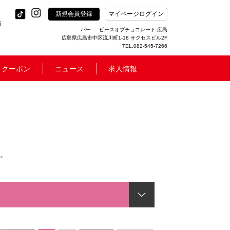
新規会員登録
マイページログイン
高
バー ： ピースオブチョコレート 広島
広島県広島市中区流川町1-18 サクセスビル2F
TEL.082-545-7266
クーポン
ニュース
求人情報
。