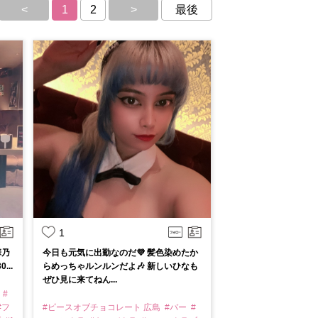
<
1
2
>
最後
1
華乃
今日も元気に出勤なのだ💜 髪色染めたか
...
らめっちゃルンルンだよ🎶 新しいひなも
ぜひ見に来てねん...
ー
#
#フ
#ピースオブチョコレート 広島
#バー
#