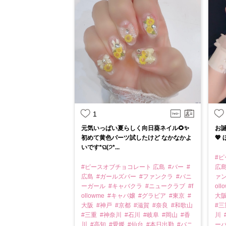
1
元気いっぱい夏らしく向日葵ネイル🌻✨
お
初めて黄色パーツ試したけど なかなかよ
💖
いです*ଘ(੭*...
#
#ピースオブチョコレート 広島
#バー
#
広
広島
#ガールズバー
#ファンクラ
#バニ
ァ
ーガール
#キャバクラ
#ニュークラブ
#f
oll
ollowme
#キャバ嬢
#グラビア
#東京
#
大
大阪
#神戸
#京都
#滋賀
#奈良
#和歌山
#
#三重
#神奈川
#石川
#岐阜
#岡山
#香
川
川
#高知
#愛媛
#仙台
#本日出勤
#バニ
ー