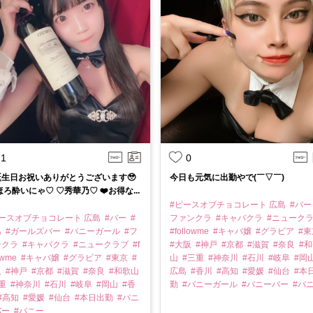
1
0
誕生日お祝いありがとうございます🥹
今日も元気に出勤やで(￣▽￣)
 ほろ酔いにゃ♡ ♡秀華乃♡ ❤️お得な...
#ピースオブチョコレート 広島
#バ
ピースオブチョコレート 広島
#バー
#
ファンクラ
#キャバクラ
#ニューク
島
#ガールズバー
#バニーガール
#フ
#followme
#キャバ嬢
#グラビア
#
ンクラ
#キャバクラ
#ニュークラブ
#f
#大阪
#神戸
#京都
#滋賀
#奈良
#
owme
#キャバ嬢
#グラビア
#東京
#
山
#三重
#神奈川
#石川
#岐阜
#岡
阪
#神戸
#京都
#滋賀
#奈良
#和歌山
広島
#香川
#高知
#愛媛
#仙台
#本
三重
#神奈川
#石川
#岐阜
#岡山
#香
勤
#バニーガール
#バニーバー
#バ
#高知
#愛媛
#仙台
#本日出勤
#バニ
バー
#バニー