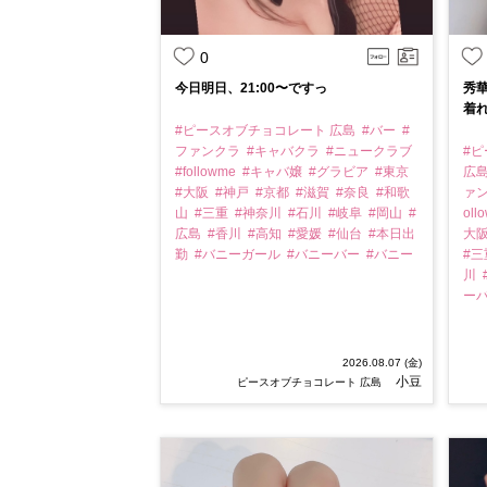
0
今日明日、21:00〜ですっ
秀
着れ
#ピースオブチョコレート 広島
#バー
#
ファンクラ
#キャバクラ
#ニュークラブ
#
#followme
#キャバ嬢
#グラビア
#東京
広
#大阪
#神戸
#京都
#滋賀
#奈良
#和歌
ァ
山
#三重
#神奈川
#石川
#岐阜
#岡山
#
oll
広島
#香川
#高知
#愛媛
#仙台
#本日出
大
勤
#バニーガール
#バニーバー
#バニー
#
川
ー
2026.08.07 (金)
小豆
ピースオブチョコレート 広島