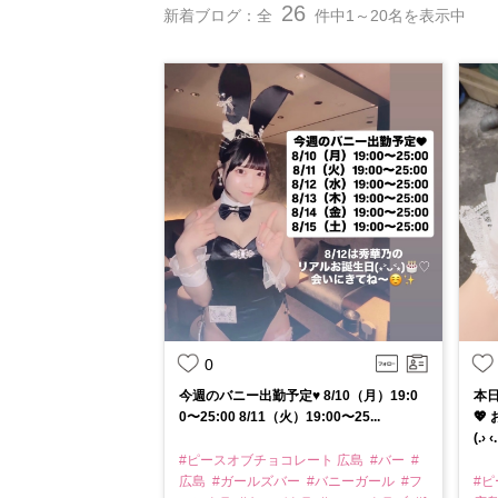
26
新着ブログ：全
件中1～20名を表示中
0
今週のバニー出勤予定♥ 8/10（月）19:0
本
0〜25:00 8/11（火）19:00〜25...
💖
(.› ‹.
#ピースオブチョコレート 広島
#バー
#
広島
#ガールズバー
#バニーガール
#フ
#