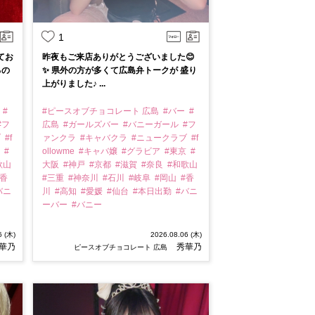
1
てお
昨夜もご来店ありがとうございました😊
るの
✨ 県外の方が多くて広島弁トークが 盛り
上がりました♪ ...
ー
#
#ピースオブチョコレート 広島
#バー
#
#フ
広島
#ガールズバー
#バニーガール
#フ
ブ
#f
ァンクラ
#キャバクラ
#ニュークラブ
#f
京
#
ollowme
#キャバ嬢
#グラビア
#東京
#
歌山
大阪
#神戸
#京都
#滋賀
#奈良
#和歌山
#香
#三重
#神奈川
#石川
#岐阜
#岡山
#香
バニ
川
#高知
#愛媛
#仙台
#本日出勤
#バニ
ーバー
#バニー
6 (木)
2026.08.06 (木)
華乃
秀華乃
ピースオブチョコレート 広島