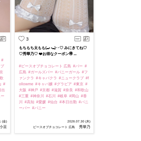
3
もちもち太もも(⑉• •⑉)‥♡ みにきてね♡
♡秀華乃♡ ❤️お得なクーポン🉐 ...
ー
#
ラブ
#ピースオブチョコレート 広島
#バー
#
東京
広島
#ガールズバー
#バニーガール
#フ
和歌
ァンクラ
#キャバクラ
#ニュークラブ
#f
山
#
ollowme
#キャバ嬢
#グラビア
#東京
#
日出
大阪
#神戸
#京都
#滋賀
#奈良
#和歌山
ニー
#三重
#神奈川
#石川
#岐阜
#岡山
#香
川
#高知
#愛媛
#仙台
#本日出勤
#バニ
ーバー
#バニー
1 (金)
2026.07.30 (木)
小豆
秀華乃
ピースオブチョコレート 広島