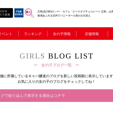
広島(流川町)の バー・カフェ「ピースオブチョコレート 広島」は
級感あふれる店内でバニーガール達がお出迎え
イベント
ランキング
女の子情報
店舗情報
GIRLS
BLOG LIST
ー 女の子ブログ一覧 ー
舗に所属しているキャバ嬢達の
ブログを新しい投稿順に表示しています
お気に入りの女の子のブログをチェックしてね！
タグで絞り込んで表示する場合はコチラ