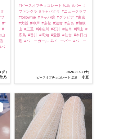
#ピースオブチョコレート 広島
#バー
#
ー
#
ファンクラ
#キャバクラ
#ニュークラブ
#フ
#followme
#キャバ嬢
#グラビア
#東京
ブ
#f
#大阪
#神戸
#京都
#滋賀
#奈良
#和歌
京
#
山
#三重
#神奈川
#石川
#岐阜
#岡山
#
歌山
広島
#香川
#高知
#愛媛
#仙台
#本日出
#香
勤
#バニーガール
#バニーバー
#バニー
#バ
3 (月)
2026.08.01 (土)
華乃
小豆
ピースオブチョコレート 広島