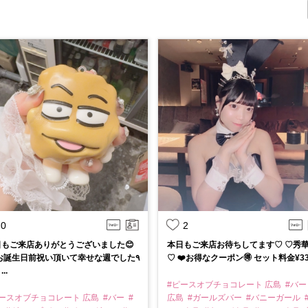
0
2
日もご来店ありがとうございました😊
本日もご来店お待ちしてます♡ ♡秀
 お誕生日前祝い頂いて幸せな週でした٩
♡ ❤️お得なクーポン🉐 セット料金¥330
 ...
#ピースオブチョコレート 広島
#バ
ピースオブチョコレート 広島
#バー
#
広島
#ガールズバー
#バニーガール