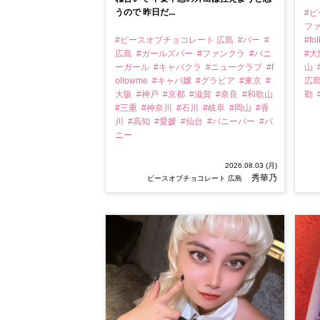
うので 昨日だ...
#
フ
#ピースオブチョコレート 広島
#バー
#
#fo
広島
#ガールズバー
#ファンクラ
#バニ
#
ーガール
#キャバクラ
#ニュークラブ
#f
山
ollowme
#キャバ嬢
#グラビア
#東京
#
広
大阪
#神戸
#京都
#滋賀
#奈良
#和歌山
勤
#三重
#神奈川
#石川
#岐阜
#岡山
#香
川
#高知
#愛媛
#仙台
#バニーバー
#バ
ニー
2026.08.03 (月)
秀華乃
ピースオブチョコレート 広島