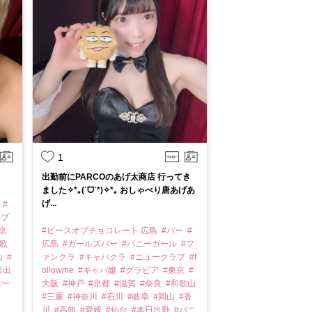
1
出勤前にPARCOのあげ太商店 行ってき
ました✧*｡(ˊᗜˋ*)✧*｡ おしゃべり唐あげあ
げ...
ー
#
ラブ
東京
#ピースオブチョコレート 広島
#バー
#
和歌
広島
#ガールズバー
#バニーガール
#フ
山
#
ァンクラ
#キャバクラ
#ニュークラブ
#f
日出
ollowme
#キャバ嬢
#グラビア
#東京
#
ニー
大阪
#神戸
#京都
#滋賀
#奈良
#和歌山
#三重
#神奈川
#石川
#岐阜
#岡山
#香
川
#高知
#愛媛
#仙台
#本日出勤
#バニ