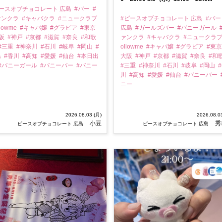
ピースオブチョコレート 広島
#バー
#
ァンクラ
#キャバクラ
#ニュークラブ
#ピースオブチョコレート 広島
#バ
llowme
#キャバ嬢
#グラビア
#東京
広島
#ガールズバー
#バニーガール
大阪
#神戸
#京都
#滋賀
#奈良
#和歌
ァンクラ
#キャバクラ
#ニュークラ
#三重
#神奈川
#石川
#岐阜
#岡山
#
ollowme
#キャバ嬢
#グラビア
#東
島
#香川
#高知
#愛媛
#仙台
#本日出
大阪
#神戸
#京都
#滋賀
#奈良
#和
#バニーガール
#バニーバー
#バニー
#三重
#神奈川
#石川
#岐阜
#岡山
川
#高知
#愛媛
#仙台
#バニーバー
ニー
2026.08.03 (月)
2026.08.0
小豆
秀
ピースオブチョコレート 広島
ピースオブチョコレート 広島