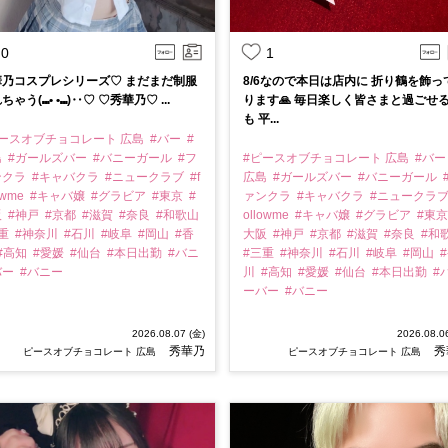
0
1
華乃コスプレシリーズ♡ まだまだ制服
8/6なので本日は店内に 折り鶴を飾っ
ちゃう(⑉• •⑉)‥♡ ♡秀華乃♡ ...
ります🙏 毎日楽しく皆さまと過ごせ
も 平...
ピースオブチョコレート 広島
#バー
#
島
#ガールズバー
#バニーガール
#フ
#ピースオブチョコレート 広島
#バ
ンクラ
#キャバクラ
#ニュークラブ
#f
広島
#ガールズバー
#バニーガール
owme
#キャバ嬢
#グラビア
#東京
#
ァンクラ
#キャバクラ
#ニュークラ
阪
#神戸
#京都
#滋賀
#奈良
#和歌山
ollowme
#キャバ嬢
#グラビア
#東
三重
#神奈川
#石川
#岐阜
#岡山
#香
大阪
#神戸
#京都
#滋賀
#奈良
#和
#高知
#愛媛
#仙台
#本日出勤
#バニ
#三重
#神奈川
#石川
#岐阜
#岡山
バー
#バニー
川
#高知
#愛媛
#仙台
#本日出勤
#
ーバー
#バニー
2026.08.07 (金)
2026.08.0
秀華乃
秀
ピースオブチョコレート 広島
ピースオブチョコレート 広島