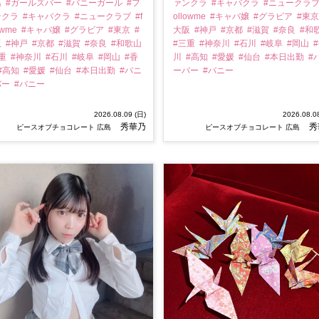
島
#ガールズバー
#バニーガール
#フ
ァンクラ
#キャバクラ
#ニュークラ
ンクラ
#キャバクラ
#ニュークラブ
#f
ollowme
#キャバ嬢
#グラビア
#東
owme
#キャバ嬢
#グラビア
#東京
#
大阪
#神戸
#京都
#滋賀
#奈良
#和
阪
#神戸
#京都
#滋賀
#奈良
#和歌山
#三重
#神奈川
#石川
#岐阜
#岡山
三重
#神奈川
#石川
#岐阜
#岡山
#香
川
#高知
#愛媛
#仙台
#本日出勤
#
#高知
#愛媛
#仙台
#本日出勤
#バニ
ーバー
#バニー
バー
#バニー
2026.08.09 (日)
2026.08.0
秀華乃
秀
ピースオブチョコレート 広島
ピースオブチョコレート 広島