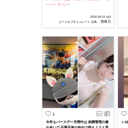
ーバー
#バニー
2026.08.05 (水)
秀華乃
ピースオブチョコレート 広島
1
今年もバースデー月間中は 体調管理の兼
い
ね合いで 不要不急の外出は控えようと思