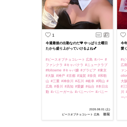
1
今週最後の出勤なのだ💜 やっぱり土曜日
今年の生誕
たから盛り上がっていけるよね💕︎
愛く
#ピースオブチョコレート 広島
#バー
#
#
ファンクラ
#キャバクラ
#ニュークラブ
広
#followme
#キャバ嬢
#グラビア
#東京
ァ
#大阪
#神戸
#京都
#滋賀
#奈良
#和歌
oll
山
#三重
#神奈川
#石川
#岐阜
#岡山
#
大
広島
#香川
#高知
#愛媛
#仙台
#本日出
#
勤
#バニーガール
#バニーバー
#バニー
川
ー
2026.08.01 (土)
雛菊
ピースオブチョコレート 広島