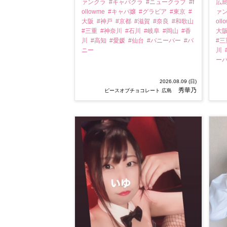
ァンクラ
#キャバクラ
#ニュークラブ
#f
広
ollowme
#キャバ嬢
#グラビア
#東京
#
ァ
大阪
#神戸
#京都
#滋賀
#奈良
#和歌山
oll
#三重
#神奈川
#石川
#岐阜
#岡山
#香
大
川
#高知
#愛媛
#仙台
#バニーバー
#バ
#
ニー
川
ー
2026.08.09 (日)
秀華乃
ピースオブチョコレート 広島